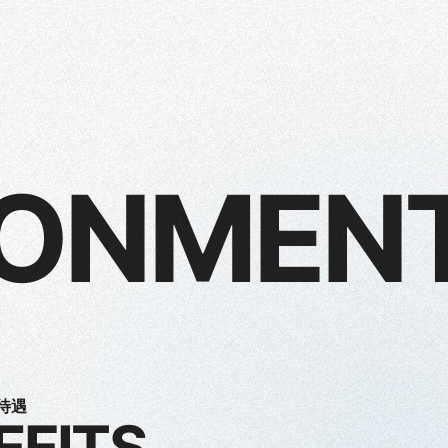
RONMEN
待遇
EFITS