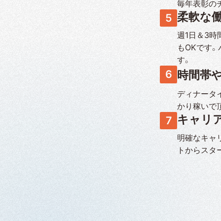
毎年表彰の
柔軟な
週1日＆3
もOKです
す。
時間帯
ディナータイ
かり稼いで
キャリ
明確なキャ
トからスタ