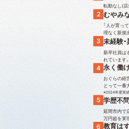
転勤なし(
むやみ
「人が育っ
理なく新規
未経験
新卒社員は
れています
永く働
おぐらの経
とって一番
※2024年度実
学歴不問
延岡市内で
万円超を実現
教育は