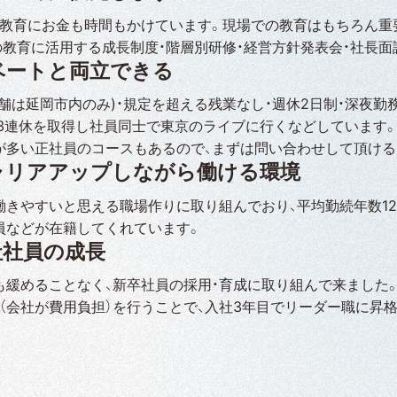
、教育にお金も時間もかけています。現場での教育はもちろん重
の教育に活用する成長制度・階層別研修・経営方針発表会・社長面
ベートと両立できる
店舗は延岡市内のみ)・規定を超える残業なし・週休2日制・深夜
、3連休を取得し社員同士で東京のライブに行くなどしています
が多い正社員のコースもあるので、まずは問い合わせして頂ける
ャリアアップしながら働ける環境
働きやすいと思える職場作りに取り組んでおり、平均勤続年数12
員などが在籍してくれています。
社社員の成長
も緩めることなく、新卒社員の採用・育成に取り組んで来ました
修（会社が費用負担）を行うことで、入社3年目でリーダー職に昇