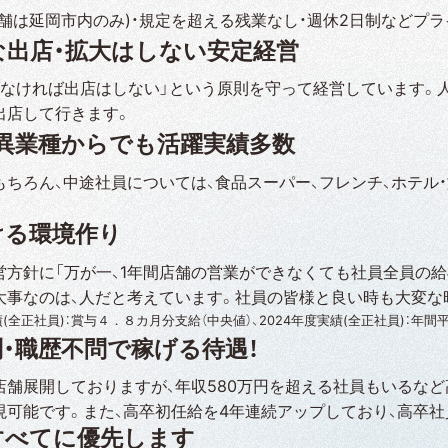
店舗は延岡市内のみ)・規定を超える残業なし・週休2日制などプ
な出店・拡大はしない安定経営
てなければ出店はしない」という原則を守って経営しています。
出店して行きます。
・異業種からでも活躍実績多数
もちろん、中途社員については、食品スーパー、フレンチ、ホテル
。
ける環境作り
営方針に「万が一、1年間店舗の営業ができなくても社員全員の
大事なのは、人だと考えています。社員の皆様と良い時も大変な
績(全正社員)：賞与４．８カ月分支給（中央値）、2024年度実績(全正社員)：年間
・職歴不問で稼げる待遇！
店舗展開しておりますが、年収580万円を超える社員もいるなど
可能です。また、高卒初任給を4年連続アップしており、高卒社員の初
すべてに優先します