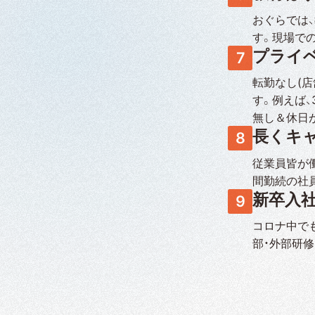
おぐらでは
す。現場で
プライ
転勤なし(
す。例えば
無し＆休日
長くキ
従業員皆が
間勤続の社
新卒入
コロナ中で
部・外部研